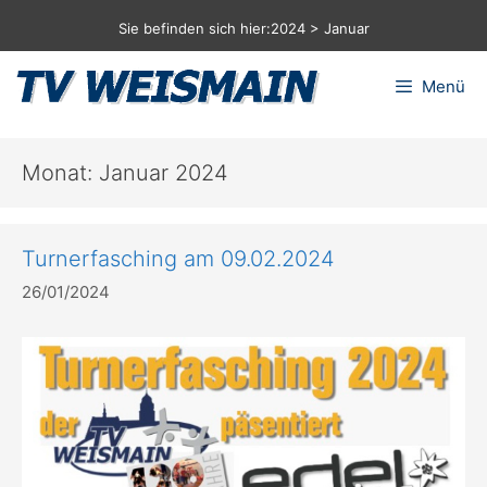
Zum
Sie befinden sich hier:
2024
>
Januar
Inhalt
springen
Menü
Monat:
Januar 2024
Turnerfasching am 09.02.2024
26/01/2024