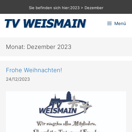
Zum
Sie befinden sich hier:
2023
>
Dezember
Inhalt
springen
Menü
Monat:
Dezember 2023
Frohe Weihnachten!
24/12/2023