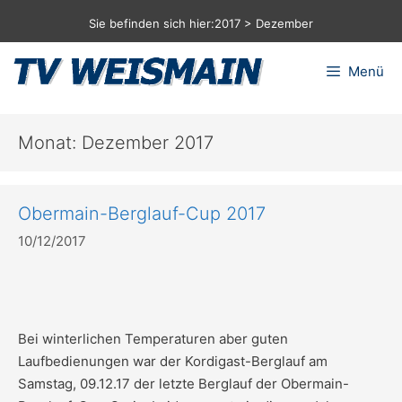
Zum
Sie befinden sich hier:
2017
>
Dezember
Inhalt
springen
Menü
Monat:
Dezember 2017
Obermain-Berglauf-Cup 2017
10/12/2017
Bei winterlichen Temperaturen aber guten
Laufbedienungen war der Kordigast-Berglauf am
Samstag, 09.12.17 der letzte Berglauf der Obermain-