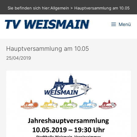
Zum
Sie befinden sich hier:
Allgemein
>
Hauptversammlung am 10.05
Inhalt
springen
Menü
Hauptversammlung am 10.05
25/04/2019